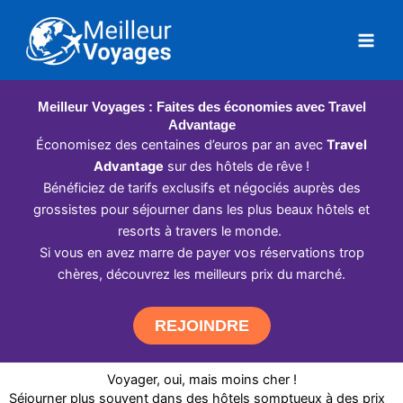
Aller
au
contenu
Meilleur Voyages : Faites des économies avec Travel
Advantage
Économisez des centaines d’euros par an avec
Travel
Advantage
sur des hôtels de rêve !
Bénéficiez de tarifs exclusifs et négociés auprès des
grossistes pour séjourner dans les plus beaux hôtels et
resorts à travers le monde.
Si vous en avez marre de payer vos réservations trop
chères, découvrez les meilleurs prix du marché.
REJOINDRE
Voyager, oui, mais moins cher !
Séjourner plus souvent dans des hôtels somptueux à des prix