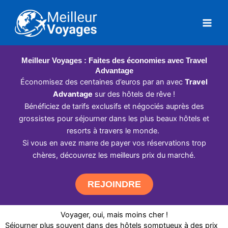
Aller
au
contenu
Meilleur Voyages : Faites des économies avec Travel
Advantage
Économisez des centaines d’euros par an avec
Travel
Advantage
sur des hôtels de rêve !
Bénéficiez de tarifs exclusifs et négociés auprès des
grossistes pour séjourner dans les plus beaux hôtels et
resorts à travers le monde.
Si vous en avez marre de payer vos réservations trop
chères, découvrez les meilleurs prix du marché.
REJOINDRE
Voyager, oui, mais moins cher !
Séjourner plus souvent dans des hôtels somptueux à des prix