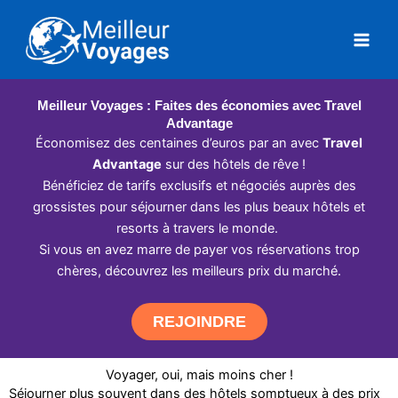
Aller
au
contenu
Meilleur Voyages : Faites des économies avec Travel
Advantage
Économisez des centaines d’euros par an avec
Travel
Advantage
sur des hôtels de rêve !
Bénéficiez de tarifs exclusifs et négociés auprès des
grossistes pour séjourner dans les plus beaux hôtels et
resorts à travers le monde.
Si vous en avez marre de payer vos réservations trop
chères, découvrez les meilleurs prix du marché.
REJOINDRE
Voyager, oui, mais moins cher !
Séjourner plus souvent dans des hôtels somptueux à des prix