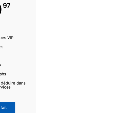
9
97
ices VIP
es
s
ashs
à déduire dans
rvices
fait