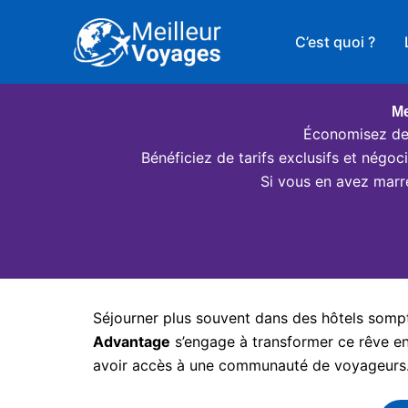
Aller
au
C’est quoi ?
contenu
Me
Économisez des
Bénéficiez de tarifs exclusifs et négo
Si vous en avez marr
Séjourner plus souvent dans des hôtels somptu
Advantage
s’engage à transformer ce rêve en 
avoir accès à une communauté de voyageurs