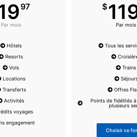
19
11
97
$
Par mois
Par mois
Hôtels
Tous les serv
Resorts
Croisièr
Vols
Trains
Locations
Séjour
Transferts
Offres Fl
Activités
Points de fidélités 
plusieurs se
rédits voyages
ns engagement
Choisir ce for