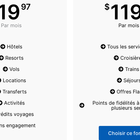
19
11
97
$
Par mois
Par mois
Hôtels
Tous les serv
Resorts
Croisièr
Vols
Trains
Locations
Séjour
Transferts
Offres Fl
Activités
Points de fidélités 
plusieurs se
rédits voyages
ns engagement
Choisir ce for