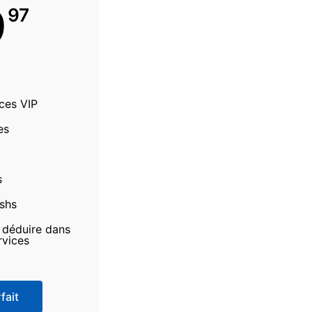
9
97
ices VIP
es
s
ashs
à déduire dans
rvices
fait