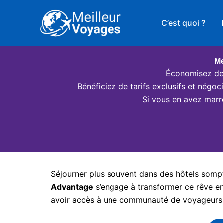
Aller
au
C’est quoi ?
contenu
Me
Économisez des
Bénéficiez de tarifs exclusifs et négo
Si vous en avez marr
Séjourner plus souvent dans des hôtels somptu
Advantage
s’engage à transformer ce rêve en 
avoir accès à une communauté de voyageurs