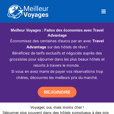
Aller
au
contenu
Meilleur Voyages : Faites des économies avec Travel
Advantage
Économisez des centaines d’euros par an avec
Travel
Advantage
sur des hôtels de rêve !
Bénéficiez de tarifs exclusifs et négociés auprès des
grossistes pour séjourner dans les plus beaux hôtels et
resorts à travers le monde.
Si vous en avez marre de payer vos réservations trop
chères, découvrez les meilleurs prix du marché.
REJOINDRE
Voyager, oui, mais moins cher !
Séjourner plus souvent dans des hôtels somptueux à des prix