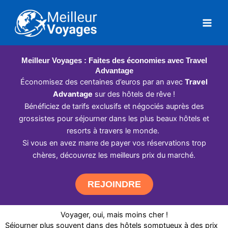
Aller
au
contenu
Meilleur Voyages : Faites des économies avec Travel
Advantage
Économisez des centaines d’euros par an avec
Travel
Advantage
sur des hôtels de rêve !
Bénéficiez de tarifs exclusifs et négociés auprès des
grossistes pour séjourner dans les plus beaux hôtels et
resorts à travers le monde.
Si vous en avez marre de payer vos réservations trop
chères, découvrez les meilleurs prix du marché.
REJOINDRE
Voyager, oui, mais moins cher !
Séjourner plus souvent dans des hôtels somptueux à des prix