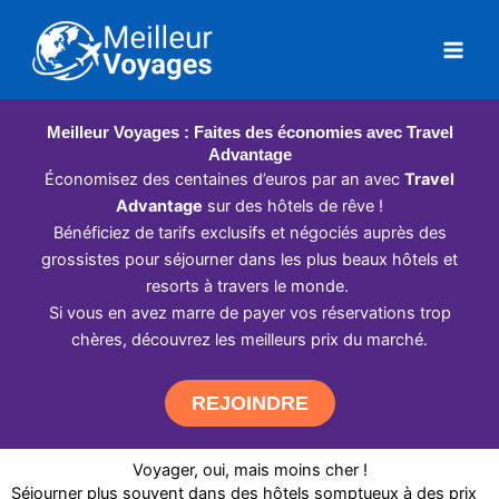
Aller
au
contenu
Meilleur Voyages : Faites des économies avec Travel
Advantage
Économisez des centaines d’euros par an avec
Travel
Advantage
sur des hôtels de rêve !
Bénéficiez de tarifs exclusifs et négociés auprès des
grossistes pour séjourner dans les plus beaux hôtels et
resorts à travers le monde.
Si vous en avez marre de payer vos réservations trop
chères, découvrez les meilleurs prix du marché.
REJOINDRE
Voyager, oui, mais moins cher !
Séjourner plus souvent dans des hôtels somptueux à des prix