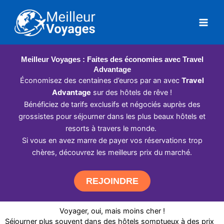
Aller
au
contenu
Meilleur Voyages : Faites des économies avec Travel
Advantage
Économisez des centaines d’euros par an avec
Travel
Advantage
sur des hôtels de rêve !
Bénéficiez de tarifs exclusifs et négociés auprès des
grossistes pour séjourner dans les plus beaux hôtels et
resorts à travers le monde.
Si vous en avez marre de payer vos réservations trop
chères, découvrez les meilleurs prix du marché.
REJOINDRE
Voyager, oui, mais moins cher !
Séjourner plus souvent dans des hôtels somptueux à des prix