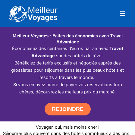
Aller
au
contenu
Meilleur Voyages : Faites des économies avec Travel
Advantage
Économisez des centaines d’euros par an avec
Travel
Advantage
sur des hôtels de rêve !
Bénéficiez de tarifs exclusifs et négociés auprès des
grossistes pour séjourner dans les plus beaux hôtels et
resorts à travers le monde.
Si vous en avez marre de payer vos réservations trop
chères, découvrez les meilleurs prix du marché.
REJOINDRE
Voyager, oui, mais moins cher !
Séjourner plus souvent dans des hôtels somptueux à des prix