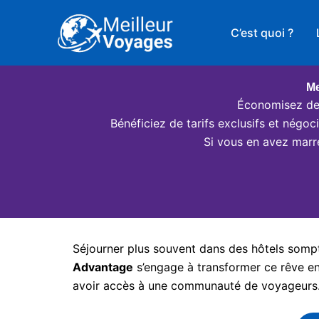
Aller
au
C’est quoi ?
contenu
Me
Économisez des
Bénéficiez de tarifs exclusifs et négo
Si vous en avez marr
Séjourner plus souvent dans des hôtels somptu
Advantage
s’engage à transformer ce rêve en 
avoir accès à une communauté de voyageurs