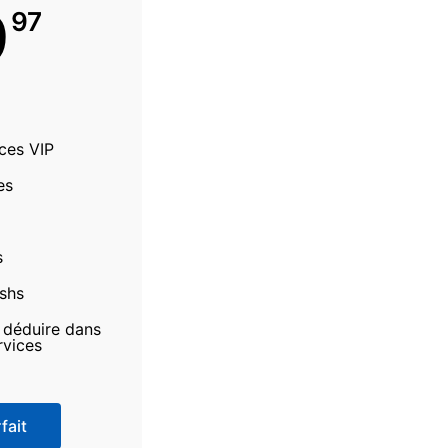
9
97
ices VIP
es
s
ashs
à déduire dans
rvices
fait