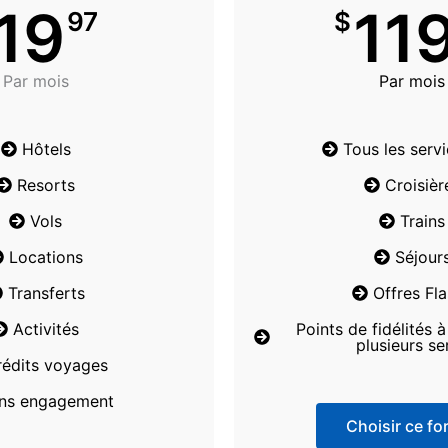
19
11
97
$
Par mois
Par mois
Hôtels
Tous les serv
Resorts
Croisièr
Vols
Trains
Locations
Séjour
Transferts
Offres Fl
Activités
Points de fidélités 
plusieurs se
rédits voyages
ns engagement
Choisir ce for