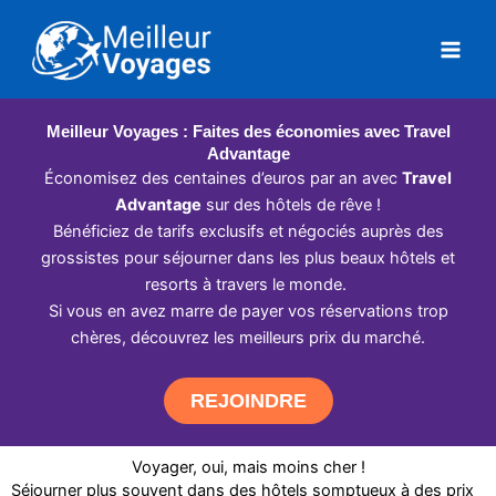
Aller
au
contenu
Meilleur Voyages : Faites des économies avec Travel
Advantage
Économisez des centaines d’euros par an avec
Travel
Advantage
sur des hôtels de rêve !
Bénéficiez de tarifs exclusifs et négociés auprès des
grossistes pour séjourner dans les plus beaux hôtels et
resorts à travers le monde.
Si vous en avez marre de payer vos réservations trop
chères, découvrez les meilleurs prix du marché.
REJOINDRE
Voyager, oui, mais moins cher !
Séjourner plus souvent dans des hôtels somptueux à des prix