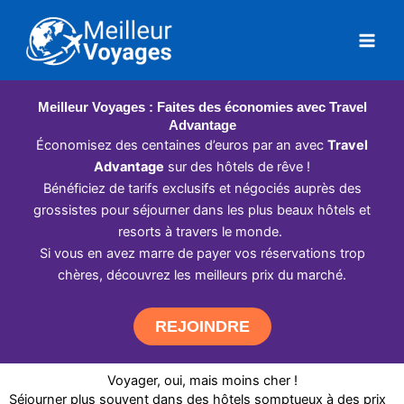
Aller
au
contenu
Meilleur Voyages : Faites des économies avec Travel
Advantage
Économisez des centaines d’euros par an avec
Travel
Advantage
sur des hôtels de rêve !
Bénéficiez de tarifs exclusifs et négociés auprès des
grossistes pour séjourner dans les plus beaux hôtels et
resorts à travers le monde.
Si vous en avez marre de payer vos réservations trop
chères, découvrez les meilleurs prix du marché.
REJOINDRE
Voyager, oui, mais moins cher !
Séjourner plus souvent dans des hôtels somptueux à des prix