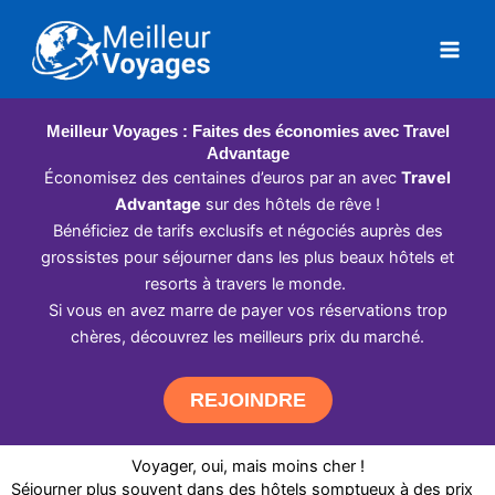
Aller
au
contenu
Meilleur Voyages : Faites des économies avec Travel
Advantage
Économisez des centaines d’euros par an avec
Travel
Advantage
sur des hôtels de rêve !
Bénéficiez de tarifs exclusifs et négociés auprès des
grossistes pour séjourner dans les plus beaux hôtels et
resorts à travers le monde.
Si vous en avez marre de payer vos réservations trop
chères, découvrez les meilleurs prix du marché.
REJOINDRE
Voyager, oui, mais moins cher !
Séjourner plus souvent dans des hôtels somptueux à des prix