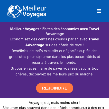
Aller
au
contenu
Meilleur Voyages : Faites des économies avec Travel
Advantage
Économisez des centaines d’euros par an avec
Travel
Advantage
sur des hôtels de rêve !
Bénéficiez de tarifs exclusifs et négociés auprès des
grossistes pour séjourner dans les plus beaux hôtels et
resorts à travers le monde.
Si vous en avez marre de payer vos réservations trop
chères, découvrez les meilleurs prix du marché.
REJOINDRE
Voyager, oui, mais moins cher !
Séjourner plus souvent dans des hôtels somptueux à des prix