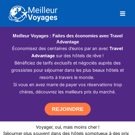
Aller
au
contenu
Meilleur Voyages : Faites des économies avec Travel
Advantage
Économisez des centaines d’euros par an avec
Travel
Advantage
sur des hôtels de rêve !
Bénéficiez de tarifs exclusifs et négociés auprès des
grossistes pour séjourner dans les plus beaux hôtels et
resorts à travers le monde.
Si vous en avez marre de payer vos réservations trop
chères, découvrez les meilleurs prix du marché.
REJOINDRE
Voyager, oui, mais moins cher !
Séjourner plus souvent dans des hôtels somptueux à des prix