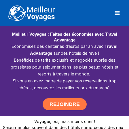
Aller
au
contenu
Meilleur Voyages : Faites des économies avec Travel
Advantage
Économisez des centaines d’euros par an avec
Travel
Advantage
sur des hôtels de rêve !
Bénéficiez de tarifs exclusifs et négociés auprès des
grossistes pour séjourner dans les plus beaux hôtels et
resorts à travers le monde.
Si vous en avez marre de payer vos réservations trop
chères, découvrez les meilleurs prix du marché.
REJOINDRE
Voyager, oui, mais moins cher !
Séjourner plus souvent dans des hôtels somptueux à des prix