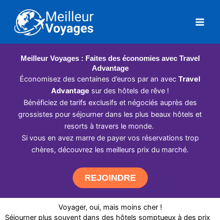
Aller
au
contenu
Meilleur Voyages : Faites des économies avec Travel
Advantage
Économisez des centaines d’euros par an avec
Travel
Advantage
sur des hôtels de rêve !
Bénéficiez de tarifs exclusifs et négociés auprès des
grossistes pour séjourner dans les plus beaux hôtels et
resorts à travers le monde.
Si vous en avez marre de payer vos réservations trop
chères, découvrez les meilleurs prix du marché.
REJOINDRE
Voyager, oui, mais moins cher !
Séjourner plus souvent dans des hôtels somptueux à des prix