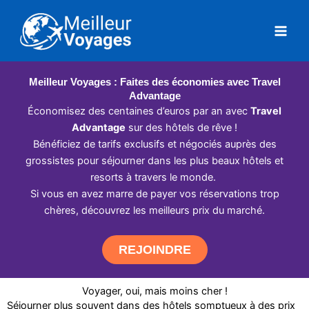
Aller
au
contenu
Meilleur Voyages : Faites des économies avec Travel
Advantage
Économisez des centaines d’euros par an avec
Travel
Advantage
sur des hôtels de rêve !
Bénéficiez de tarifs exclusifs et négociés auprès des
grossistes pour séjourner dans les plus beaux hôtels et
resorts à travers le monde.
Si vous en avez marre de payer vos réservations trop
chères, découvrez les meilleurs prix du marché.
REJOINDRE
Voyager, oui, mais moins cher !
Séjourner plus souvent dans des hôtels somptueux à des prix