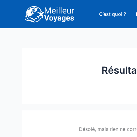
Aller
au
C’est quoi ?
contenu
Résulta
Désolé, mais rien ne cor