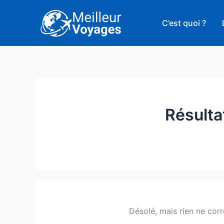
Aller
au
C’est quoi ?
contenu
Résulta
Désolé, mais rien ne cor