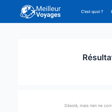
Aller
au
C’est quoi ?
contenu
Résulta
Désolé, mais rien ne cor