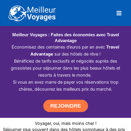
Aller
au
contenu
Meilleur Voyages : Faites des économies avec Travel
Advantage
Économisez des centaines d’euros par an avec
Travel
Advantage
sur des hôtels de rêve !
Bénéficiez de tarifs exclusifs et négociés auprès des
grossistes pour séjourner dans les plus beaux hôtels et
resorts à travers le monde.
Si vous en avez marre de payer vos réservations trop
chères, découvrez les meilleurs prix du marché.
REJOINDRE
Voyager, oui, mais moins cher !
Séjourner plus souvent dans des hôtels somptueux à des prix