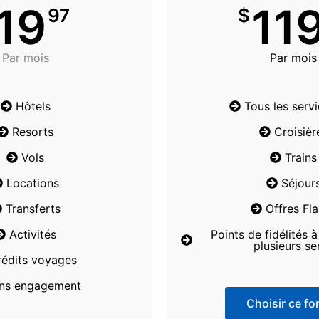
19
11
97
$
Par mois
Par mois
Hôtels
Tous les serv
Resorts
Croisièr
Vols
Trains
Locations
Séjour
Transferts
Offres Fl
Activités
Points de fidélités 
plusieurs se
rédits voyages
ns engagement
Choisir ce for