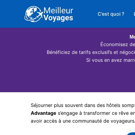
Aller
au
C’est quoi ?
contenu
Me
Économisez des
Bénéficiez de tarifs exclusifs et négo
Si vous en avez marr
Séjourner plus souvent dans des hôtels somptu
Advantage
s’engage à transformer ce rêve en 
avoir accès à une communauté de voyageurs