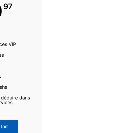
9
97
ices VIP
es
s
ashs
à déduire dans
rvices
fait