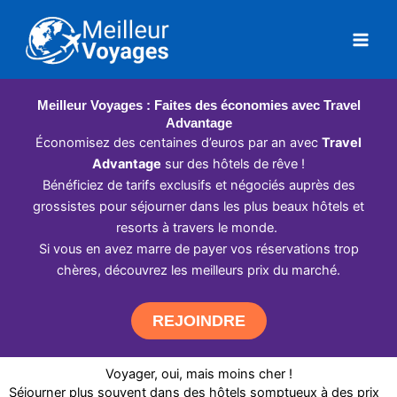
Aller
au
contenu
Meilleur Voyages : Faites des économies avec Travel
Advantage
Économisez des centaines d’euros par an avec
Travel
Advantage
sur des hôtels de rêve !
Bénéficiez de tarifs exclusifs et négociés auprès des
grossistes pour séjourner dans les plus beaux hôtels et
resorts à travers le monde.
Si vous en avez marre de payer vos réservations trop
chères, découvrez les meilleurs prix du marché.
REJOINDRE
Voyager, oui, mais moins cher !
Séjourner plus souvent dans des hôtels somptueux à des prix