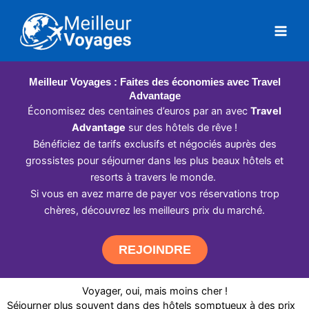
Aller
au
contenu
Meilleur Voyages : Faites des économies avec Travel
Advantage
Économisez des centaines d’euros par an avec
Travel
Advantage
sur des hôtels de rêve !
Bénéficiez de tarifs exclusifs et négociés auprès des
grossistes pour séjourner dans les plus beaux hôtels et
resorts à travers le monde.
Si vous en avez marre de payer vos réservations trop
chères, découvrez les meilleurs prix du marché.
REJOINDRE
Voyager, oui, mais moins cher !
Séjourner plus souvent dans des hôtels somptueux à des prix