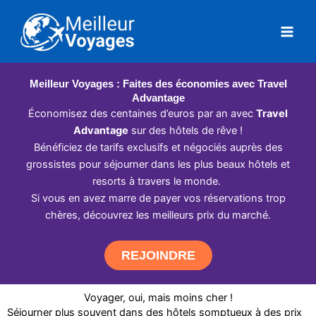
Aller
au
contenu
Meilleur Voyages : Faites des économies avec Travel
Advantage
Économisez des centaines d’euros par an avec
Travel
Advantage
sur des hôtels de rêve !
Bénéficiez de tarifs exclusifs et négociés auprès des
grossistes pour séjourner dans les plus beaux hôtels et
resorts à travers le monde.
Si vous en avez marre de payer vos réservations trop
chères, découvrez les meilleurs prix du marché.
REJOINDRE
Voyager, oui, mais moins cher !
Séjourner plus souvent dans des hôtels somptueux à des prix