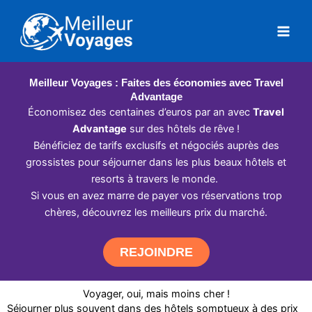
Aller
au
contenu
Meilleur Voyages : Faites des économies avec Travel
Advantage
Économisez des centaines d’euros par an avec
Travel
Advantage
sur des hôtels de rêve !
Bénéficiez de tarifs exclusifs et négociés auprès des
grossistes pour séjourner dans les plus beaux hôtels et
resorts à travers le monde.
Si vous en avez marre de payer vos réservations trop
chères, découvrez les meilleurs prix du marché.
REJOINDRE
Voyager, oui, mais moins cher !
Séjourner plus souvent dans des hôtels somptueux à des prix