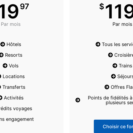
19
11
97
$
Par mois
Par mois
Hôtels
Tous les serv
Resorts
Croisièr
Vols
Trains
Locations
Séjour
Transferts
Offres Fl
Activités
Points de fidélités 
plusieurs se
rédits voyages
ns engagement
Choisir ce for