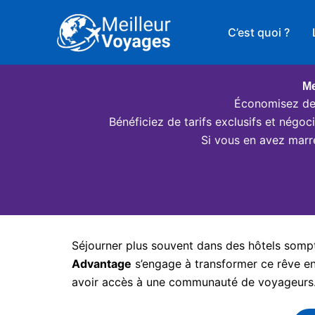
Aller
au
C’est quoi ?
contenu
Me
Économisez des
Bénéficiez de tarifs exclusifs et négo
Si vous en avez marr
Séjourner plus souvent dans des hôtels somptu
Advantage
s’engage à transformer ce rêve en 
avoir accès à une communauté de voyageurs