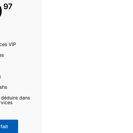
9
97
ices VIP
es
s
ashs
à déduire dans
rvices
fait