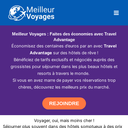
Aller
au
contenu
Meilleur Voyages : Faites des économies avec Travel
Advantage
Économisez des centaines d’euros par an avec
Travel
Advantage
sur des hôtels de rêve !
Bénéficiez de tarifs exclusifs et négociés auprès des
grossistes pour séjourner dans les plus beaux hôtels et
resorts à travers le monde.
Si vous en avez marre de payer vos réservations trop
chères, découvrez les meilleurs prix du marché.
REJOINDRE
Voyager, oui, mais moins cher !
Séjourner plus souvent dans des hôtels somptueux à des prix