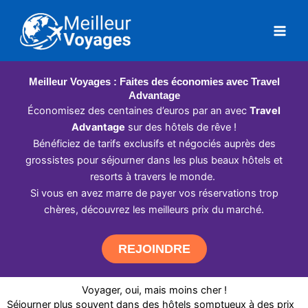
Aller
au
contenu
Meilleur Voyages : Faites des économies avec Travel
Advantage
Économisez des centaines d’euros par an avec
Travel
Advantage
sur des hôtels de rêve !
Bénéficiez de tarifs exclusifs et négociés auprès des
grossistes pour séjourner dans les plus beaux hôtels et
resorts à travers le monde.
Si vous en avez marre de payer vos réservations trop
chères, découvrez les meilleurs prix du marché.
REJOINDRE
Voyager, oui, mais moins cher !
Séjourner plus souvent dans des hôtels somptueux à des prix