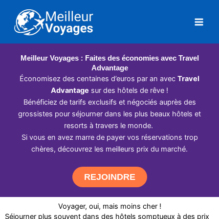
Aller
au
contenu
Meilleur Voyages : Faites des économies avec Travel
Advantage
Économisez des centaines d’euros par an avec
Travel
Advantage
sur des hôtels de rêve !
Bénéficiez de tarifs exclusifs et négociés auprès des
grossistes pour séjourner dans les plus beaux hôtels et
resorts à travers le monde.
Si vous en avez marre de payer vos réservations trop
chères, découvrez les meilleurs prix du marché.
REJOINDRE
Voyager, oui, mais moins cher !
Séjourner plus souvent dans des hôtels somptueux à des prix