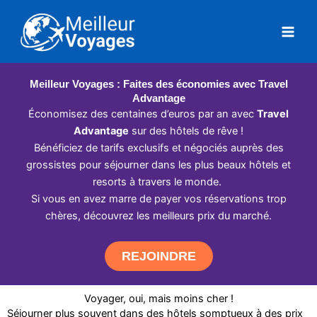
Aller
au
contenu
Meilleur Voyages : Faites des économies avec Travel
Advantage
Économisez des centaines d’euros par an avec
Travel
Advantage
sur des hôtels de rêve !
Bénéficiez de tarifs exclusifs et négociés auprès des
grossistes pour séjourner dans les plus beaux hôtels et
resorts à travers le monde.
Si vous en avez marre de payer vos réservations trop
chères, découvrez les meilleurs prix du marché.
REJOINDRE
Voyager, oui, mais moins cher !
Séjourner plus souvent dans des hôtels somptueux à des prix