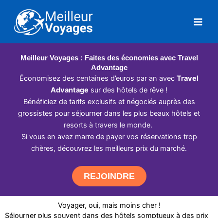
Aller
au
contenu
Meilleur Voyages : Faites des économies avec Travel
Advantage
Économisez des centaines d’euros par an avec
Travel
Advantage
sur des hôtels de rêve !
Bénéficiez de tarifs exclusifs et négociés auprès des
grossistes pour séjourner dans les plus beaux hôtels et
resorts à travers le monde.
Si vous en avez marre de payer vos réservations trop
chères, découvrez les meilleurs prix du marché.
REJOINDRE
Voyager, oui, mais moins cher !
Séjourner plus souvent dans des hôtels somptueux à des prix