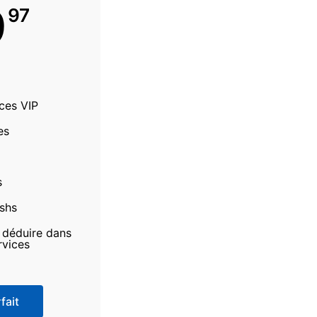
9
97
ices VIP
es
s
ashs
à déduire dans
rvices
fait