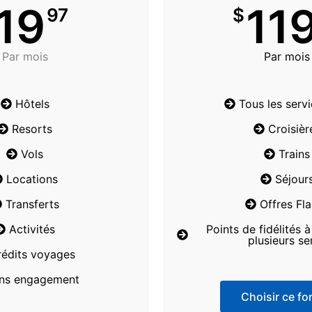
19
11
97
$
Par mois
Par mois
Hôtels
Tous les serv
Resorts
Croisièr
Vols
Trains
Locations
Séjour
Transferts
Offres Fl
Activités
Points de fidélités 
plusieurs se
rédits voyages
ns engagement
Choisir ce for