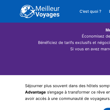
Aller
au
C’est quoi ?
contenu
Me
Économisez des
Bénéficiez de tarifs exclusifs et négo
Si vous en avez marr
Séjourner plus souvent dans des hôtels somptu
Advantage
s’engage à transformer ce rêve en 
avoir accès à une communauté de voyageurs