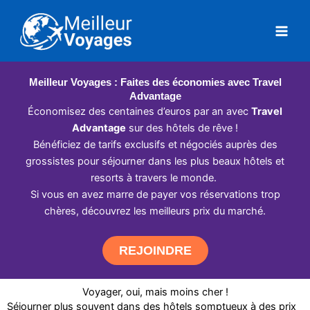
Aller
au
contenu
Meilleur Voyages : Faites des économies avec Travel
Advantage
Économisez des centaines d’euros par an avec
Travel
Advantage
sur des hôtels de rêve !
Bénéficiez de tarifs exclusifs et négociés auprès des
grossistes pour séjourner dans les plus beaux hôtels et
resorts à travers le monde.
Si vous en avez marre de payer vos réservations trop
chères, découvrez les meilleurs prix du marché.
REJOINDRE
Voyager, oui, mais moins cher !
Séjourner plus souvent dans des hôtels somptueux à des prix