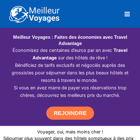
Aller
au
contenu
Meilleur Voyages : Faites des économies avec Travel
Advantage
Économisez des centaines d’euros par an avec
Travel
Advantage
sur des hôtels de rêve !
Bénéficiez de tarifs exclusifs et négociés auprès des
grossistes pour séjourner dans les plus beaux hôtels et
resorts à travers le monde.
Si vous en avez marre de payer vos réservations trop
chères, découvrez les meilleurs prix du marché.
REJOINDRE
Voyager, oui, mais moins cher !
Séjourner plus souvent dans des hôtels somptueux à des prix