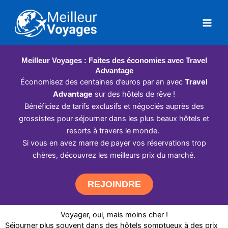
Aller
au
contenu
Meilleur Voyages : Faites des économies avec Travel
Advantage
Économisez des centaines d’euros par an avec
Travel
Advantage
sur des hôtels de rêve !
Bénéficiez de tarifs exclusifs et négociés auprès des
grossistes pour séjourner dans les plus beaux hôtels et
resorts à travers le monde.
Si vous en avez marre de payer vos réservations trop
chères, découvrez les meilleurs prix du marché.
REJOINDRE
Voyager, oui, mais moins cher !
Séjourner plus souvent dans des hôtels somptueux à des prix