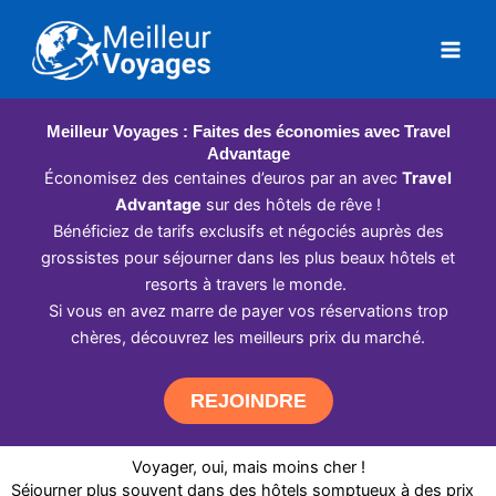
Aller
au
contenu
Meilleur Voyages : Faites des économies avec Travel
Advantage
Économisez des centaines d’euros par an avec
Travel
Advantage
sur des hôtels de rêve !
Bénéficiez de tarifs exclusifs et négociés auprès des
grossistes pour séjourner dans les plus beaux hôtels et
resorts à travers le monde.
Si vous en avez marre de payer vos réservations trop
chères, découvrez les meilleurs prix du marché.
REJOINDRE
Voyager, oui, mais moins cher !
Séjourner plus souvent dans des hôtels somptueux à des prix