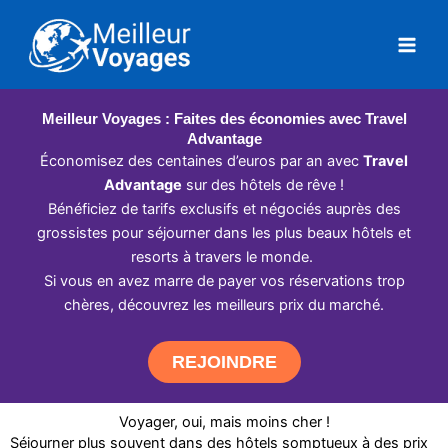
Aller
au
contenu
Meilleur Voyages : Faites des économies avec Travel
Advantage
Économisez des centaines d’euros par an avec
Travel
Advantage
sur des hôtels de rêve !
Bénéficiez de tarifs exclusifs et négociés auprès des
grossistes pour séjourner dans les plus beaux hôtels et
resorts à travers le monde.
Si vous en avez marre de payer vos réservations trop
chères, découvrez les meilleurs prix du marché.
REJOINDRE
Voyager, oui, mais moins cher !
Séjourner plus souvent dans des hôtels somptueux à des prix