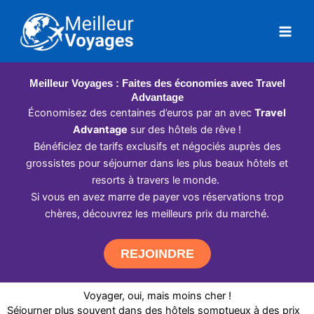
Aller
au
contenu
Meilleur Voyages : Faites des économies avec Travel
Advantage
Économisez des centaines d’euros par an avec
Travel
Advantage
sur des hôtels de rêve !
Bénéficiez de tarifs exclusifs et négociés auprès des
grossistes pour séjourner dans les plus beaux hôtels et
resorts à travers le monde.
Si vous en avez marre de payer vos réservations trop
chères, découvrez les meilleurs prix du marché.
REJOINDRE
Voyager, oui, mais moins cher !
Séjourner plus souvent dans des hôtels somptueux à des prix