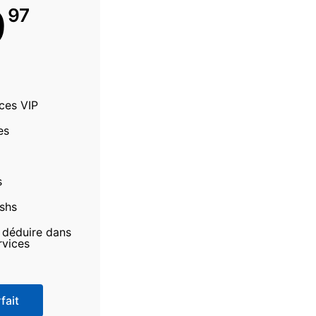
9
97
ices VIP
es
s
ashs
à déduire dans
rvices
fait