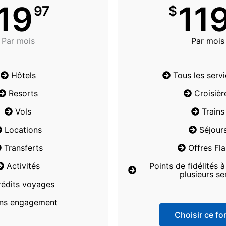
19
11
97
$
Par mois
Par mois
Hôtels
Tous les serv
Resorts
Croisièr
Vols
Trains
Locations
Séjour
Transferts
Offres Fl
Activités
Points de fidélités 
plusieurs se
rédits voyages
ns engagement
Choisir ce for