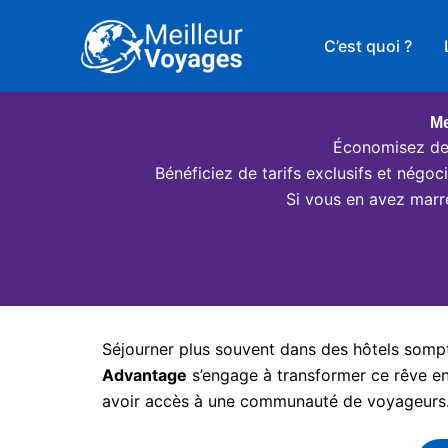
Aller
au
C’est quoi ?
contenu
Me
Économisez des
Bénéficiez de tarifs exclusifs et négo
Si vous en avez marr
Séjourner plus souvent dans des hôtels somptu
Advantage
s’engage à transformer ce rêve en 
avoir accès à une communauté de voyageurs