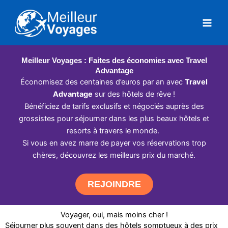
Aller
au
contenu
Meilleur Voyages : Faites des économies avec Travel
Advantage
Économisez des centaines d’euros par an avec
Travel
Advantage
sur des hôtels de rêve !
Bénéficiez de tarifs exclusifs et négociés auprès des
grossistes pour séjourner dans les plus beaux hôtels et
resorts à travers le monde.
Si vous en avez marre de payer vos réservations trop
chères, découvrez les meilleurs prix du marché.
REJOINDRE
Voyager, oui, mais moins cher !
Séjourner plus souvent dans des hôtels somptueux à des prix