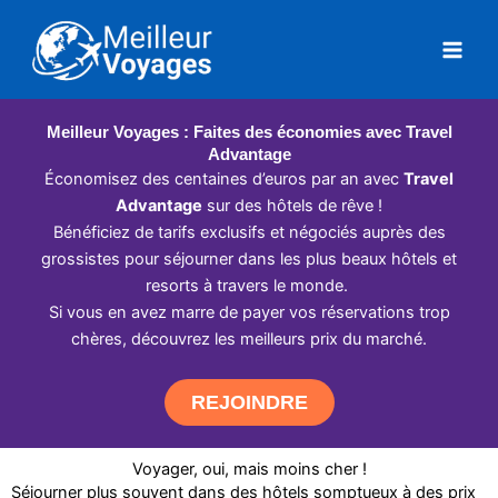
Aller
au
contenu
Meilleur Voyages : Faites des économies avec Travel
Advantage
Économisez des centaines d’euros par an avec
Travel
Advantage
sur des hôtels de rêve !
Bénéficiez de tarifs exclusifs et négociés auprès des
grossistes pour séjourner dans les plus beaux hôtels et
resorts à travers le monde.
Si vous en avez marre de payer vos réservations trop
chères, découvrez les meilleurs prix du marché.
REJOINDRE
Voyager, oui, mais moins cher !
Séjourner plus souvent dans des hôtels somptueux à des prix