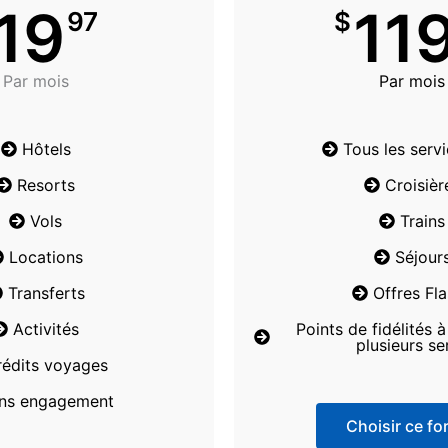
19
11
97
$
Par mois
Par mois
Hôtels
Tous les serv
Resorts
Croisièr
Vols
Trains
Locations
Séjour
Transferts
Offres Fl
Activités
Points de fidélités 
plusieurs se
rédits voyages
ns engagement
Choisir ce for