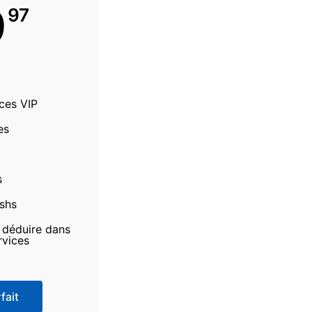
9
97
ices VIP
es
s
ashs
à déduire dans
rvices
fait