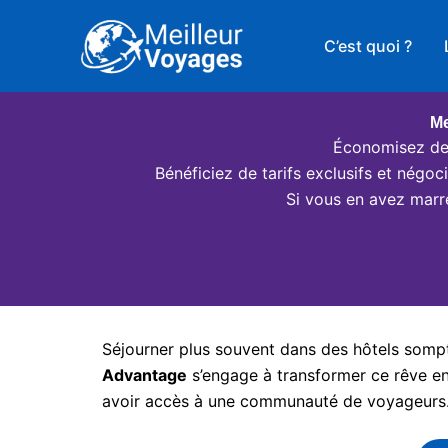
Aller
au
C’est quoi ?
contenu
Me
Économisez des
Bénéficiez de tarifs exclusifs et négo
Si vous en avez marr
Séjourner plus souvent dans des hôtels somptu
Advantage
s’engage à transformer ce rêve en 
avoir accès à une communauté de voyageurs