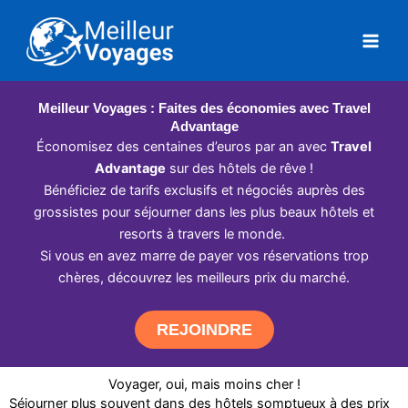
Aller
au
contenu
Meilleur Voyages : Faites des économies avec Travel
Advantage
Économisez des centaines d’euros par an avec
Travel
Advantage
sur des hôtels de rêve !
Bénéficiez de tarifs exclusifs et négociés auprès des
grossistes pour séjourner dans les plus beaux hôtels et
resorts à travers le monde.
Si vous en avez marre de payer vos réservations trop
chères, découvrez les meilleurs prix du marché.
REJOINDRE
Voyager, oui, mais moins cher !
Séjourner plus souvent dans des hôtels somptueux à des prix