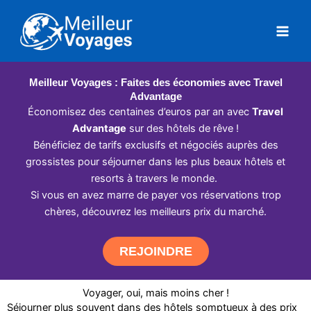
Aller
au
contenu
Meilleur Voyages : Faites des économies avec Travel
Advantage
Économisez des centaines d’euros par an avec
Travel
Advantage
sur des hôtels de rêve !
Bénéficiez de tarifs exclusifs et négociés auprès des
grossistes pour séjourner dans les plus beaux hôtels et
resorts à travers le monde.
Si vous en avez marre de payer vos réservations trop
chères, découvrez les meilleurs prix du marché.
REJOINDRE
Voyager, oui, mais moins cher !
Séjourner plus souvent dans des hôtels somptueux à des prix