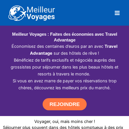
Aller
au
contenu
Meilleur Voyages : Faites des économies avec Travel
Advantage
Économisez des centaines d’euros par an avec
Travel
Advantage
sur des hôtels de rêve !
Bénéficiez de tarifs exclusifs et négociés auprès des
grossistes pour séjourner dans les plus beaux hôtels et
resorts à travers le monde.
Si vous en avez marre de payer vos réservations trop
chères, découvrez les meilleurs prix du marché.
REJOINDRE
Voyager, oui, mais moins cher !
Séjourner plus souvent dans des hôtels somptueux à des prix