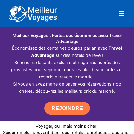
Aller
au
contenu
Meilleur Voyages : Faites des économies avec Travel
Advantage
Économisez des centaines d’euros par an avec
Travel
Advantage
sur des hôtels de rêve !
Bénéficiez de tarifs exclusifs et négociés auprès des
grossistes pour séjourner dans les plus beaux hôtels et
resorts à travers le monde.
Si vous en avez marre de payer vos réservations trop
chères, découvrez les meilleurs prix du marché.
REJOINDRE
Voyager, oui, mais moins cher !
Séjourner plus souvent dans des hôtels somptueux à des prix