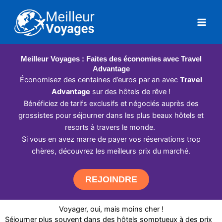
Aller
au
contenu
Meilleur Voyages : Faites des économies avec Travel
Advantage
Économisez des centaines d’euros par an avec
Travel
Advantage
sur des hôtels de rêve !
Bénéficiez de tarifs exclusifs et négociés auprès des
grossistes pour séjourner dans les plus beaux hôtels et
resorts à travers le monde.
Si vous en avez marre de payer vos réservations trop
chères, découvrez les meilleurs prix du marché.
REJOINDRE
Voyager, oui, mais moins cher !
Séjourner plus souvent dans des hôtels somptueux à des prix